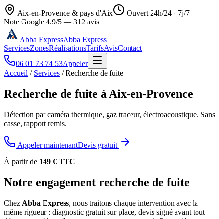
Aix-en-Provence & pays d'Aix
Ouvert 24h/24 · 7j/7
Note Google
4.9
/5 —
312
avis
Abba Express
Abba Express
Services
Zones
Réalisations
Tarifs
Avis
Contact
06 01 73 74 53
Appeler
Accueil
/
Services
/
Recherche de fuite
Recherche de fuite
à Aix-en-Provence
Détection par caméra thermique, gaz traceur, électroacoustique. Sans
casse, rapport remis.
Appeler maintenant
Devis gratuit
À partir de
149
€ TTC
Notre engagement
recherche de fuite
Chez
Abba Express
, nous traitons chaque intervention avec la
même rigueur : diagnostic gratuit sur place, devis signé avant tout