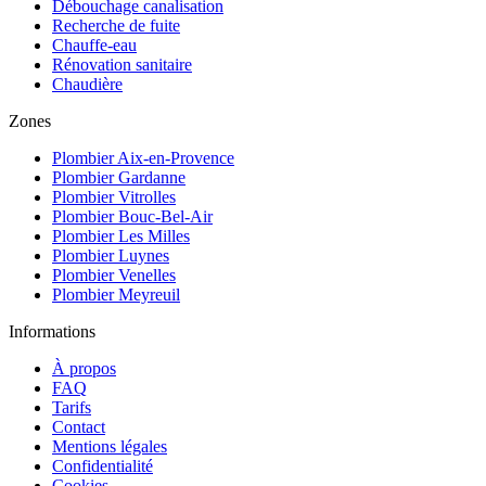
Débouchage canalisation
Recherche de fuite
Chauffe-eau
Rénovation sanitaire
Chaudière
Zones
Plombier
Aix-en-Provence
Plombier
Gardanne
Plombier
Vitrolles
Plombier
Bouc-Bel-Air
Plombier
Les Milles
Plombier
Luynes
Plombier
Venelles
Plombier
Meyreuil
Informations
À propos
FAQ
Tarifs
Contact
Mentions légales
Confidentialité
Cookies