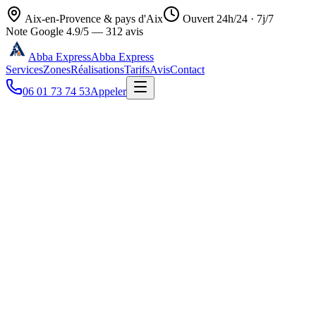
Aix-en-Provence & pays d'Aix
Ouvert 24h/24 · 7j/7
Note Google
4.9
/5 —
312
avis
Abba Express
Abba Express
Services
Zones
Réalisations
Tarifs
Avis
Contact
06 01 73 74 53
Appeler