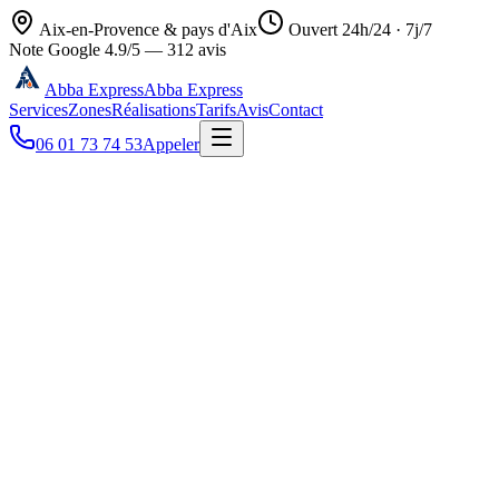
Aix-en-Provence & pays d'Aix
Ouvert 24h/24 · 7j/7
Note Google
4.9
/5 —
312
avis
Abba Express
Abba Express
Services
Zones
Réalisations
Tarifs
Avis
Contact
06 01 73 74 53
Appeler